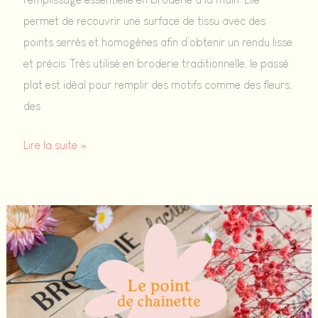
permet de recouvrir une surface de tissu avec des
points serrés et homogènes afin d’obtenir un rendu lisse
et précis. Très utilisé en broderie traditionnelle, le passé
plat est idéal pour remplir des motifs comme des fleurs,
des
Le
Lire la suite »
passé
plat
en
broderie
:
tuto
facile
pour remplir