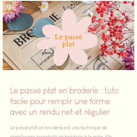
nœud
:
tuto
facile
pour
créer
du
relief
en
broderie
Le passé plat en broderie : tuto
facile pour remplir une forme
avec un rendu net et régulier
Le passé plat en broderie est une technique de
remplissage essentielle en broderie à la main. Elle