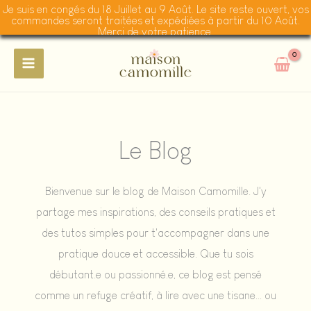
Je suis en congés du 18 Juillet au 9 Août. Le site reste ouvert, vos
commandes seront traitées et expédiées à partir du 10 Août.
Merci de votre patience.
Aller
au
contenu
Le Blog
Bienvenue sur le blog de Maison Camomille. J'y
partage mes inspirations, des conseils pratiques et
des tutos simples pour t'accompagner dans une
pratique douce et accessible. Que tu sois
débutant.e ou passionné.e, ce blog est pensé
comme un refuge créatif, à lire avec une tisane... ou