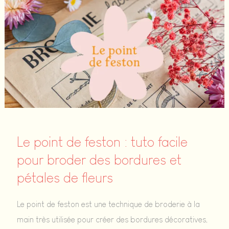
la
tendance
DIY
qui
redonne
vie
à
ta
garde-
Le point de feston : tuto facile
robe
pour broder des bordures et
cet
pétales de fleurs
été
Le point de feston est une technique de broderie à la
main très utilisée pour créer des bordures décoratives,