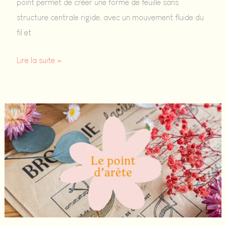
point permet de créer une forme de feuille sans
structure centrale rigide, avec un mouvement fluide du
fil et
Le
Lire la suite »
point
de
feuille
:
tuto
facile
pour
broder
des
feuilles