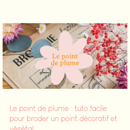
point
de
piqûre
surjeté
:
tuto
facile
pour
créer
une
ligne
texturée
Le point de plume : tuto facile
en
pour broder un point décoratif et
broderie
végétal