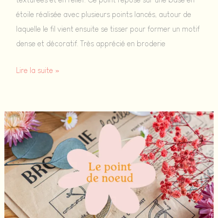
étoile réalisée avec plusieurs points lancés, autour de
laquelle le fil vient ensuite se tisser pour former un motif
dense et décoratif. Très apprécié en broderie
Le
Lire la suite »
point
d’araignée
:
tuto
facile
pour
broder
une
fleur
en