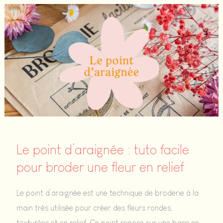
:
tuto
facile
pour
broder
des
feuilles
en
relief
Le point d’araignée : tuto facile
pour broder une fleur en relief
Le point d’araignée est une technique de broderie à la
main très utilisée pour créer des fleurs rondes,
texturées et en relief. Ce point repose sur une base en