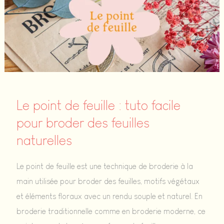
facile
pour
broder
un
point
décoratif
et
Le point de feuille : tuto facile
végétal
pour broder des feuilles
naturelles
Le point de feuille est une technique de broderie à la
main utilisée pour broder des feuilles, motifs végétaux
et éléments floraux avec un rendu souple et naturel. En
broderie traditionnelle comme en broderie moderne, ce